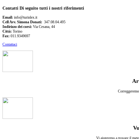
Contatti
Di seguito tutti i nostri riferimenti
Email:
info@turinlex.it
Cell Avv. Simona Donati:
347.08.04.495
Indirizzo dei corsi:
Via Cesana, 44
Città:
Torino
Fax:
011.9349697
Contattaci
Ar
Correggeremo g
Vu
Vi aiuteremo a trovare il metod