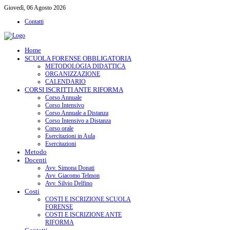
Giovedì, 06 Agosto 2026
Contatti
Home
SCUOLA FORENSE OBBLIGATORIA
METODOLOGIA DIDATTICA
ORGANIZZAZIONE
CALENDARIO
CORSI ISCRITTI ANTE RIFORMA
Corso Annuale
Corso Intensivo
Corso Annuale a Distanza
Corso Intensivo a Distanza
Corso orale
Esercitazioni in Aula
Esercitazioni
Metodo
Docenti
Avv. Simona Donati
Avv. Giacomo Telmon
Avv. Silvio Delfino
Costi
COSTI E ISCRIZIONE SCUOLA
FORENSE
COSTI E ISCRIZIONE ANTE
RIFORMA