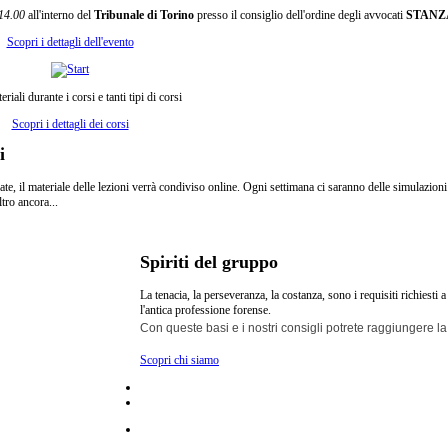
 14.00
all'interno del
Tribunale di Torino
presso il consiglio dell'ordine degli avvocati
STANZA
Scopri i dettagli dell'evento
eriali durante i corsi e tanti tipi di corsi
Scopri i dettagli dei corsi
i
e, il materiale delle lezioni verrà condiviso online. Ogni settimana ci saranno delle simulazioni 
tro ancora...
Spiriti del gruppo
La tenacia, la perseveranza, la costanza, sono i requisiti richiesti 
l'antica professione forense.
Con queste basi e i nostri consigli potrete raggiungere l
Scopri chi siamo