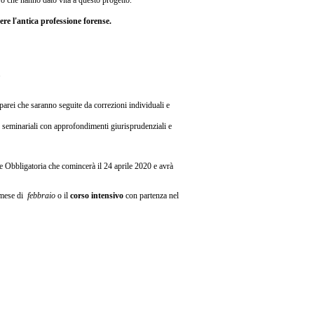
ro che hanno dato vita a questo progetto.
ere l'antica professione forense.
.
 parei che saranno seguite da correzioni individuali e
 e seminariali con approfondimenti giurisprudenziali e
se Obbligatoria che comincerà il 24 aprile 2020 e avrà
 mese di
febbraio
o il
corso intensivo
con partenza nel