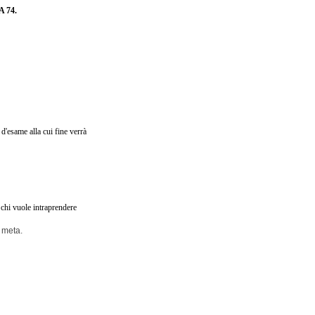
 74.
d'esame alla cui fine verrà
a chi vuole intraprendere
a meta.