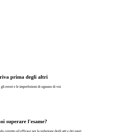
riva prima degli altri
li errori e le imperfezioni di ognuno di voi.
oi superare l'esame?
o corretto ed efficace per la redazione degli atti e dei parei.