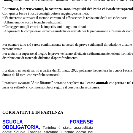
Obbligatoria,
nasce con l'obiettivo di trasmettere la passione per il diritto che accomuna colo
La tenacia, la perseveranza, la costanza, sono i requisiti richiesti a chi vuole intraprend
Con queste basi e i nostri consigli potrete raggiungere la meta.
• Vi aiuteremo a trovare il metodo corretto ed efficace per la redazione degli atti e dei parei.
• Affineremo le vostre tecniche redazionali.
• Correggeremo gli errori e le imperfezioni di ognuno di voi.
• Acquisirete le competenze tecnico-giuridiche essenziali per la preparazione all'esame di stato
Per ottenere tutto ciò sarete continuamente tartassati da prove settimanali di redazione di atti e
personalizzate.
Per aiutarvi a superare al meglio le prove verranno effettuate settimanalmente lezioni frontali
distribuzione di materiale didattico d'approfondimento.
I praticanti avvocati iscritti a partire dal 31 marzo 2020 potranno frequentare la Scuola Foren
durata di 18 mesi con verifiche semestrali.
I praticanti avvocati "Ante Riforma" potranno scegliere tra il
corso annuale
che partirà a nel
mese di settembre,
con possibilità di seguire il corso anche a distanza.
CORSI ATTIVI E IN PARTENZA
SCUOLA FORENSE
OBBLIGATORIA,
Turinlex è stata accreditata
come Scuola Forense ativando il primo corso nel