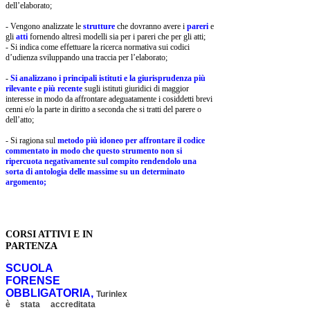
dell’elaborato;
- Vengono analizzate le
strutture
che dovranno avere i
pareri
e
gli
atti
fornendo altresì modelli sia per i pareri che per gli atti;
- Si indica come effettuare la ricerca normativa sui codici
d’udienza sviluppando una traccia per l’elaborato;
-
Si analizzano i principali istituti e la giurisprudenza più
rilevante e più recente
sugli istituti giuridici di maggior
interesse in modo da affrontare adeguatamente i cosiddetti brevi
cenni e/o la parte in diritto a seconda che si tratti del parere o
dell’atto;
- Si ragiona sul
metodo più idoneo per affrontare il codice
commentato in modo che questo strumento non si
ripercuota negativamente sul compito rendendolo una
sorta di antologia delle massime su un determinato
argomento;
CORSI ATTIVI E IN
PARTENZA
SCUOLA
FORENSE
OBBLIGATORIA,
Turinlex
è stata accreditata