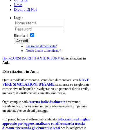
Contatti
News
Dicono Di Noi
Login
Ricordami
Accedi
Password dimenticata?
Nome utente dimenticato?
Home
CORSI ISCRITTI ANTE RIFORMA
Esercitazioni in
Aula
Esercitazioni in Aula
Questa modalità consente al candidato di esercitarsi con
NOVE
VERE SIMULAZIONI D'ESAME
strutturate su tre giornate
consecutive nelle quali si svolgeranno un parere di diritto civile,
un parere di diritto penale e un atto giudiziario.
Ogni compito sarà
corretto individualmente
e verranno
fornite indicazioni su come redigere adeguatamente un parere o
un atto attraverso alcuni passaggi:
- In primo luogo si offrono al candidato
indicazioni sul miglior
approccio per leggere, analizzare ed affrontare la traccia
d’esame ricercando gli elementi salienti
per lo svolgimento