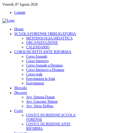
Venerdì, 07 Agosto 2026
Contatti
Home
SCUOLA FORENSE OBBLIGATORIA
METODOLOGIA DIDATTICA
ORGANIZZAZIONE
CALENDARIO
CORSI ISCRITTI ANTE RIFORMA
Corso Annuale
Corso Intensivo
Corso Annuale a Distanza
Corso Intensivo a Distanza
Corso orale
Esercitazioni in Aula
Esercitazioni
Metodo
Docenti
Avv. Simona Donati
Avv. Giacomo Telmon
Avv. Silvio Delfino
Costi
COSTI E ISCRIZIONE SCUOLA
FORENSE
COSTI E ISCRIZIONE ANTE
RIFORMA